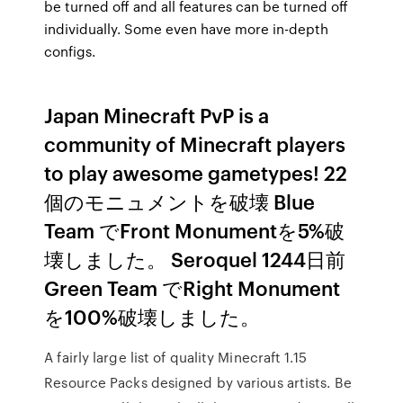
be turned off and all features can be turned off
individually. Some even have more in-depth
configs.
Japan Minecraft PvP is a
community of Minecraft players
to play awesome gametypes! 22
個のモニュメントを破壊 Blue
Team でFront Monumentを5%破
壊しました。 Seroquel 1244日前
Green Team でRight Monument
を100%破壊しました。
A fairly large list of quality Minecraft 1.15
Resource Packs designed by various artists. Be