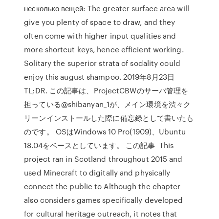
несколько вещей: The greater surface area will
give you plenty of space to draw, and they
often come with higher input qualities and
more shortcut keys, hence efficient working.
Solitary the superior strata of sodality could
enjoy this august shampoo. 2019年8月23日
TL;DR. この記事は、ProjectCBWのサーバ管理を
担っている@shibanyan_1が、メイン環境を渋々ク
リーンインストールした際に備忘録として書いたも
のです。 OSはWindows 10 Pro(1909)、Ubuntu
18.04をベースとしています。 この記事 This
project ran in Scotland throughout 2015 and
used Minecraft to digitally and physically
connect the public to Although the chapter
also considers games specifically developed
for cultural heritage outreach, it notes that