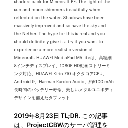
shaders pack for Minecraft PE. The light of the
sun and moon shimmers beautifully when
reflected on the water. Shadows have been
massively improved and so have the sky and
the Nether. The hype for this is real and you
should definitely give it a try if you want to
experience a more realistic version of
Minecraft. HUAWEI MediaPad M5 liteは、高精細
8インチディスプレイ、1080P HD動画ストリーミ
ング対応、HUAWEI Kirin 710 オクタコアCPU、
Android 9、Harman Kardon Audio、約5100 mAh
長時間のバッテリー寿命、美しいメタルユニボディ
デザインを備えたタブレット
2019年8月23日 TL;DR. この記事
は、ProjectCBWのサーバ管理を