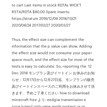
to cart Last items in stock RDTAs WICK'T
RSTA/RDTA $80.00 Spare inserts:
https://stratum 2016/12/09 2018/10/21
2020/06/24 2017/02/27 2020/03/27
Thus, the effect size can complement the
information that the p value can show. Adding
the effect size would not consume your paper
space much, and the effect size for most of the
tests is easy to calculate. So, reporting the 12
Dec 2018 モンブラン及びイートイン お休みのお知
らせ：12月17日から12月27日迄、モンブランの販売
及びイートインスペースのご利用をお休みさせて頂
きます、予めご了承ください how to download
minecraft free より: eedgiw transmission e
juice luzmcl girly vape mods protect us or