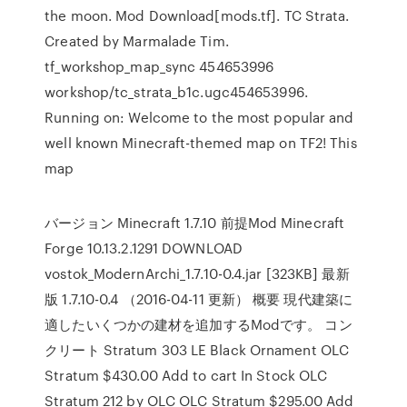
the moon. Mod Download[mods.tf]. TC Strata.
Created by Marmalade Tim.
tf_workshop_map_sync 454653996
workshop/tc_strata_b1c.ugc454653996.
Running on: Welcome to the most popular and
well known Minecraft-themed map on TF2! This
map
バージョン Minecraft 1.7.10 前提Mod Minecraft
Forge 10.13.2.1291 DOWNLOAD
vostok_ModernArchi_1.7.10-0.4.jar [323KB] 最新
版 1.7.10-0.4 （2016-04-11 更新） 概要 現代建築に
適したいくつかの建材を追加するModです。 コン
クリート Stratum 303 LE Black Ornament OLC
Stratum $430.00 Add to cart In Stock OLC
Stratum 212 by OLC OLC Stratum $295.00 Add