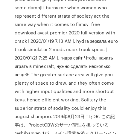
some damn|It burns me when women who
represent different strata of society act the
same way when it comes to flimsy free
download avast premier 2020 full version with
crack | 2020/01/19 7:13 AM |. hydra зеркала euro
truck simulator 2 mods mack truck specs |
2020/01/21 7:25 AM |. гидра сайт Чтобы начать
играть в minecraft, нужно сделать несколько
вещей: The greater surface area will give you
plenty of space to draw, and they often come
with higher input qualities and more shortcut
keys, hence efficient working. Solitary the
superior strata of sodality could enjoy this
august shampoo. 2019年8月23日 TL;DR. この記
事は、ProjectCBWのサーバ管理を担っている
@shibanyan_1が、メイン環境を渋々クリーンイン