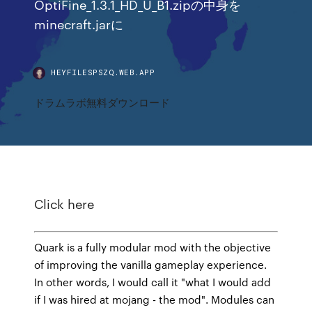
OptiFine_1.3.1_HD_U_B1.zipの中身を
minecraft.jarに
HEYFILESPSZQ.WEB.APP
ドラムラボ無料ダウンロード
Click here
Quark is a fully modular mod with the objective
of improving the vanilla gameplay experience.
In other words, I would call it "what I would add
if I was hired at mojang - the mod". Modules can