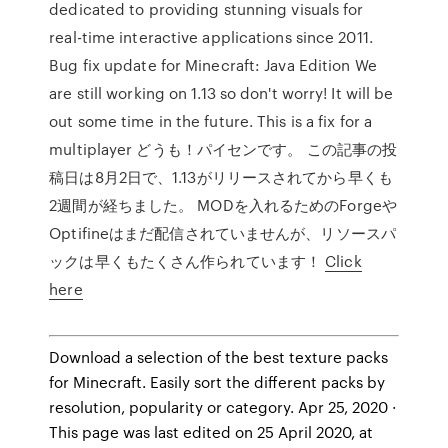
dedicated to providing stunning visuals for
real-time interactive applications since 2011.
Bug fix update for Minecraft: Java Edition We
are still working on 1.13 so don't worry! It will be
out some time in the future. This is a fix for a
multiplayer どうも！パイセンです。 この記事の投
稿日は8月2日で、1.13がリリースされてから早くも
2週間が経ちました。 MODを入れるためのForgeや
Optifineはまだ配信されていませんが、リソースパ
ックは早くもたくさん作られています！
Click
here
Download a selection of the best texture packs
for Minecraft. Easily sort the different packs by
resolution, popularity or category. Apr 25, 2020 ·
This page was last edited on 25 April 2020, at