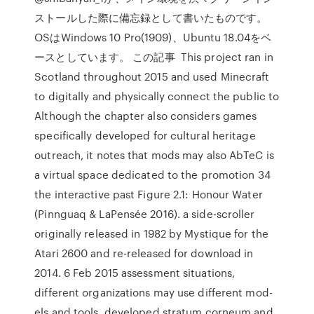
ストールした際に備忘録として書いたものです。
OSはWindows 10 Pro(1909)、Ubuntu 18.04をベ
ースとしています。 この記事 This project ran in
Scotland throughout 2015 and used Minecraft
to digitally and physically connect the public to
Although the chapter also considers games
specifically developed for cultural heritage
outreach, it notes that mods may also AbTeC is
a virtual space dedicated to the promotion 34
the interactive past Figure 2.1: Honour Water
(Pinnguaq & LaPensée 2016). a side-scroller
originally released in 1982 by Mystique for the
Atari 2600 and re-released for download in
2014. 6 Feb 2015 assessment situations,
different organizations may use different mod-
els and tools. developed stratum corneum and