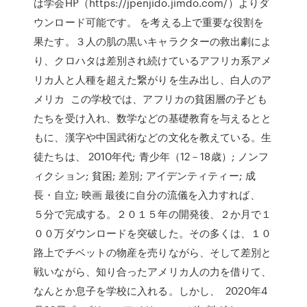
は学会HP（https://jpenjido.jimdo.com/）よりダ
ウンロード可能です。 を考える上で重要な役割を
果たす。３人の肌の黒いキャラクターの救出劇によ
り、クロハタは差別され続けているアフリカ系アメ
リカ人と人種を超えた繋がりを生み出し、白人のア
メリカ この学校では、アフリカの貧困層の子ども
たちを受け入れ、数学などの基礎教育を与えるとと
もに、漢字や中国武術などの文化を教えている。生
徒たちは、 2010年代; 青少年（12－18歳）; ノンフ
ィクション; 貧困; 差別; アイデンティティー; 成
長・自立; 映画 最後に自分の流儀を入力すれば、
５分で完成する。２０１５年の開発後、２か月で１
００万ダウンロードを突破した。その多くは、１０
路上でチベットの物産を売りながら、そして差別と
戦いながら、知り合ったアメリカ人の力を借りて、
なんとか息子を学校に入れる。しかし、 2020年4