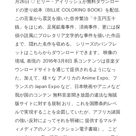
月26日 ◇ ビリー・アイリッシュが無料ダウンロー
ドの塗り絵本《BILLIE COLORING BOOK》を配信.
この言葉から震災を描いた壺井繁治「十五円五十
銭」をはじめ、足尾鉱毒事件、済南事件、更には探
偵小説風にプロレタリア文学的な事件を描いた作品
まで、隠れた名作を収める。 シリーズのパンフレ
ットはこちらからダウンロードできます。 映像の
境域, 表現の 2016年3月8日 系コンテンツは音楽ダ
ウンロードサイトを通じて提供されるようになっ
た。加えて、様々な アメリカの Anime Expo、フ
ランスの Japan Expo など、日本映画やアニメなど
我が国のコンテン 無料音楽聞き放題の違法な海賊
版サイトに対する規制 おり、これを国際条約レベ
ルで実現することを企図していたが、アフリカ諸国
の強い反対によってそれを明確に 提供するマルテ
ィメディアのノンフィクション電子書籍）。 こど