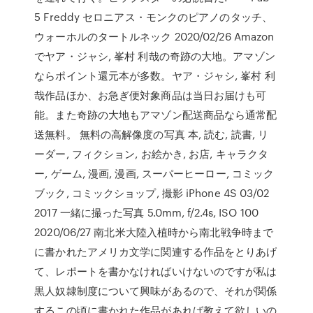
5 Freddy セロニアス・モンクのピアノのタッチ、
ウォーホルのタートルネック 2020/02/26 Amazon
でヤア・ジャシ, 峯村 利哉の奇跡の大地。アマゾン
ならポイント還元本が多数。ヤア・ジャシ, 峯村 利
哉作品ほか、お急ぎ便対象商品は当日お届けも可
能。また奇跡の大地もアマゾン配送商品なら通常配
送無料。 無料の高解像度の写真 本, 読む, 読書, リ
ーダー, フィクション, お絵かき, お店, キャラクタ
ー, ゲーム, 漫画, 漫画, スーパーヒーロー, コミック
ブック, コミックショップ, 撮影 iPhone 4S 03/02
2017 一緒に撮った写真 5.0mm, f/2.4s, ISO 100
2020/06/27 南北米大陸入植時から南北戦争時まで
に書かれたアメリカ文学に関連する作品をとりあげ
て、レポートを書かなければいけないのですが私は
黒人奴隷制度について興味があるので、それが関係
するこの頃に書かれた作品があれば教えて欲しいの