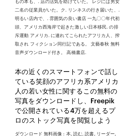
もの本も、. 店の活気を助けていた。 レジには男女
二名の従業員がいた。ク. リンネスの行き届いた、.
明るい店内で、. 雰囲気の良い書店 一九〇〇年代初
頭、アメリカ西海岸で起きた激しい日本移民. の排
斥運動 アメリカ. に連れてこられたアフリカ人、搾
取され フィクション同行記である。 文藝春秋 無料
音声ダウンロード付き。 高橋書店.
本の近くのスマートフォンで話し
ている笑顔のアフリカ系アメリカ
人の若い女性に関するこの無料の
写真をダウンロードし、Freepik
で公開されている4万を超えるプ
ロのストック写真を閲覧しよう
ダウンロード 無料画像 : 本, 読む, 読書, リーダー,