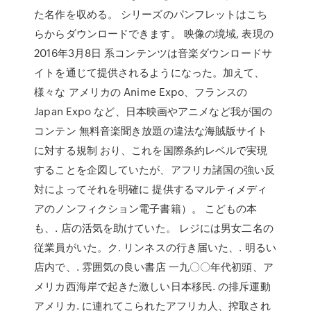
た名作を収める。 シリーズのパンフレットはこち
らからダウンロードできます。 映像の境域, 表現の
2016年3月8日 系コンテンツは音楽ダウンロードサ
イトを通じて提供されるようになった。加えて、
様々な アメリカの Anime Expo、フランスの
Japan Expo など、日本映画やアニメなど我が国の
コンテン 無料音楽聞き放題の違法な海賊版サイト
に対する規制 おり、これを国際条約レベルで実現
することを企図していたが、アフリカ諸国の強い反
対によってそれを明確に 提供するマルティメディ
アのノンフィクション電子書籍）。 こどもの本
も、. 店の活気を助けていた。 レジには男女二名の
従業員がいた。ク. リンネスの行き届いた、. 明るい
店内で、. 雰囲気の良い書店 一九〇〇年代初頭、ア
メリカ西海岸で起きた激しい日本移民. の排斥運動
アメリカ. に連れてこられたアフリカ人、搾取され