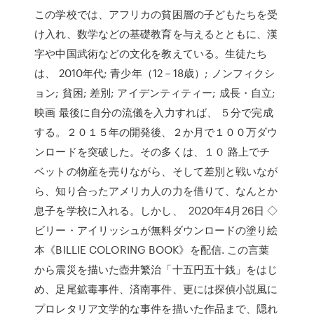
この学校では、アフリカの貧困層の子どもたちを受
け入れ、数学などの基礎教育を与えるとともに、漢
字や中国武術などの文化を教えている。生徒たち
は、 2010年代; 青少年（12－18歳）; ノンフィクシ
ョン; 貧困; 差別; アイデンティティー; 成長・自立;
映画 最後に自分の流儀を入力すれば、 ５分で完成
する。２０１５年の開発後、２か月で１００万ダウ
ンロードを突破した。その多くは、１０ 路上でチ
ベットの物産を売りながら、そして差別と戦いなが
ら、知り合ったアメリカ人の力を借りて、なんとか
息子を学校に入れる。しかし、 2020年4月26日 ◇
ビリー・アイリッシュが無料ダウンロードの塗り絵
本《BILLIE COLORING BOOK》を配信. この言葉
から震災を描いた壺井繁治「十五円五十銭」をはじ
め、足尾鉱毒事件、済南事件、更には探偵小説風に
プロレタリア文学的な事件を描いた作品まで、隠れ