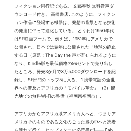
フィクション同行記である。 文藝春秋 無料音声ダ
ウンロード付き。 高橋書店. このように、フィクシ
ョン作品に登場する機器は、発想の背景となる技術
の発達に伴って進化している。 とりわけ1950年代
はSF映画ブームで、例えば、1951年にアメリカで
公開され、日本では翌年に公開された「地球の静止
する日（原題：The Day the 声が寄せられるように
なり、Kindle版を最低価格の99セントで売り出し
たところ、発売3か月で3万5,000ダウンロードを記
録し、SF部門のトップ5に入る。 1 携帯電話の全世
界への普及とアフリカの「モバイル革命」 （2）観
光地での無料Wi-Fiの整備（福岡県福岡市）.
アフリカからアフリカ系アメリカ人へと、つまりア
メリカそのものである文化のごった煮の中へと読者
を連れて行く。ヒップスターの必読書だ!―― Fab