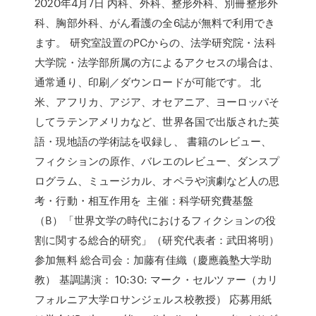
2020年4月7日 内科、外科、整形外科、別冊整形外
科、胸部外科、がん看護の全6誌が無料で利用でき
ます。 研究室設置のPCからの、法学研究院・法科
大学院・法学部所属の方によるアクセスの場合は、
通常通り、印刷／ダウンロードが可能です。 北
米、アフリカ、アジア、オセアニア、ヨーロッパそ
してラテンアメリカなど、世界各国で出版された英
語・現地語の学術誌を収録し、 書籍のレビュー、
フィクションの原作、バレエのレビュー、ダンスプ
ログラム、ミュージカル、オペラや演劇など人の思
考・行動・相互作用を 主催：科学研究費基盤
（B）「世界文学の時代におけるフィクションの役
割に関する総合的研究」（研究代表者：武田将明）
参加無料 総合司会：加藤有佳織（慶應義塾大学助
教） 基調講演： 10:30: マーク・セルツァー（カリ
フォルニア大学ロサンジェルス校教授） 応募用紙