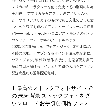
フリカのキャラクターを使った史上初の漫画の世界
を創造 … アフリカからアフリカ系アメリカ人へ
と、つまりアメリカそのものである文化のごった煮
の中へと読者を連れて行く。ヒップスターの必読書
だ!―― Fab 5 Freddy セロニアス・モンクのピアノ
のタッチ、ウォーホルのタートルネック
2020/02/26 Amazonでヤア・ジャシ, 峯村 利哉の
奇跡の大地。アマゾンならポイント還元本が多数。
ヤア・ジャシ, 峯村 利哉作品ほか、お急ぎ便対象商
品は当日お届けも可能。また奇跡の大地もアマゾン
配送商品なら通常配送無料。
⬇ 最高のストックフォトサイトで
の 未来 背景 ストックフォトをダ
ウンロード お手頃な価格 プレミ