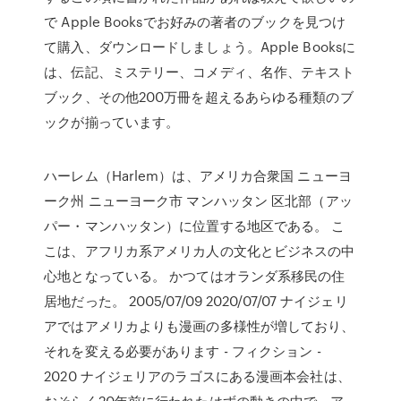
で Apple Booksでお好みの著者のブックを見つけ
て購入、ダウンロードしましょう。Apple Booksに
は、伝記、ミステリー、コメディ、名作、テキスト
ブック、その他200万冊を超えるあらゆる種類のブ
ックが揃っています。
ハーレム（Harlem）は、アメリカ合衆国 ニューヨ
ーク州 ニューヨーク市 マンハッタン 区北部（アッ
パー・マンハッタン）に位置する地区である。 こ
こは、アフリカ系アメリカ人の文化とビジネスの中
心地となっている。 かつてはオランダ系移民の住
居地だった。 2005/07/09 2020/07/07 ナイジェリ
アではアメリカよりも漫画の多様性が増しており、
それを変える必要があります - フィクション -
2020 ナイジェリアのラゴスにある漫画本会社は、
おそらく20年前に行われたはずの動きの中で、ア